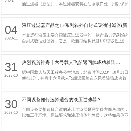
2023-11
油过滤器（新型），本过滤器安装在油泵吸口处，用以保护
油泵及其它液压元件，以避免吸入污染杂质，有效地控制液
压系统污染,提高液压系统清洁度。​本过滤器…
液压过滤器产品之TF系列箱外自封式吸油过滤器(新
04
型结构代替LXZ系列)…
本文远征液压主要介绍液压过滤器中的一款产品TF系列箱外
2023-11
自封式吸油过滤器，它是一款新型结构代替LXZ系列过滤
器。TF系列箱外自封式吸油过滤器(新型结构代替LXZ系列)
安装在油泵的吸油口处，用于保护油泵及…
热烈祝贺神舟十六号载人飞船返回舱成功着陆…
31
据中国载人航天工程办公室消息，北京时间2023年10月31日
2023-10
8时11分，神舟十六号载人飞船返回舱在东风着陆场成功着
陆，现场医监医保人员确认航天员景海鹏、朱杨柱、桂海潮
身体健康状况良好，神舟十六号载人飞…
不同设备如何选择适合的液压过滤器？
30
不同设备要想选择合适的液压过滤器是需要多方面考虑的，
2023-10
比如工作环境、系统要求和液压流体的性质，这些如果你不
考虑可能会影响后期液压过滤器发挥哦。以下远征液压对选
择液压过滤器的一些建议，希望帮助到你哦！…