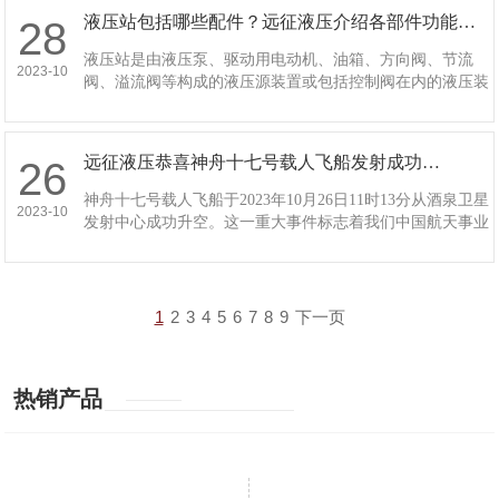
液压站包括哪些配件？远征液压介绍各部件功能…
28
液压站是由液压泵、驱动用电动机、油箱、方向阀、节流
2023-10
阀、溢流阀等构成的液压源装置或包括控制阀在内的液压装
置。其部件分别具备什么样的功能与作用呢？下面液压配件
生产厂家远征液压就为大家详细说明如下：…
远征液压恭喜神舟十七号载人飞船发射成功…
26
神舟十七号载人飞船于2023年10月26日11时13分从酒泉卫星
2023-10
发射中心成功升空。这一重大事件标志着我们中国航天事业
迈向了新的里程碑，再次向全世界展示了中国在航天领域的
强大实力和卓越能力。…
1
2
3
4
5
6
7
8
9
下一页
热销产品