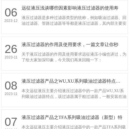
远征液压浅谈哪些因素影响液压过滤器的使用寿
06
命?…
液压过滤器是多种过滤器类型的统称，例如吸油过滤器、回
2023-12
油过滤器、管路过滤器等等都是液压过滤器，其内部主要安
装的滤芯，在使用过程中也会因为某些因素影响到过滤器的
使用寿命。那么，哪些因素影响液压过滤器的使用…
液压过滤器的作用及使用要求，一篇文章让你秒
26
懂…
关于液压过滤器的作用及使用要求远征液压小编也讲过，为
2023-11
了给大家加深印象，今天我们再来回顾一下：
液压过滤器产品之WU,XU系列吸油过滤器特点…
08
本文远征液压主要介绍液压过滤器中的一款产品WU,XU系
2023-11
列吸油过滤器特点，该过滤器属于粗过滤器，一般安装在油
泵的吸油口处，用以保护油泵避免吸入较大的机械杂质。该
吸油过滤器结构简单，通油能力大阻力小，并设…
液压过滤器产品之TFA系列吸油过滤器（新型）特
07
点…
本文远征液压主要介绍液压过滤器中的一款产品TFA系列吸