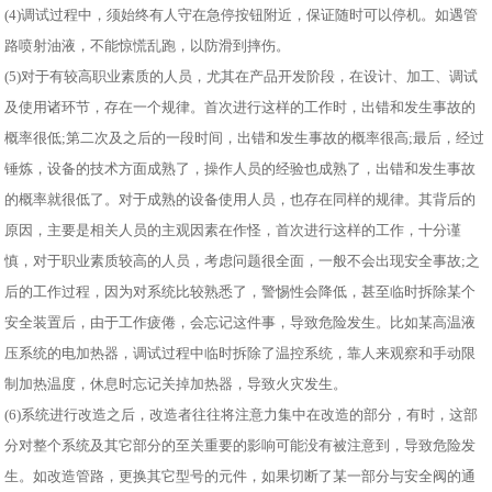
(4)调试过程中，须始终有人守在急停按钮附近，保证随时可以停机。如遇管
路喷射油液，不能惊慌乱跑，以防滑到摔伤。
(5)对于有较高职业素质的人员，尤其在产品开发阶段，在设计、加工、调试
及使用诸环节，存在一个规律。首次进行这样的工作时，出错和发生事故的
概率很低;第二次及之后的一段时间，出错和发生事故的概率很高;最后，经过
锤炼，设备的技术方面成熟了，操作人员的经验也成熟了，出错和发生事故
的概率就很低了。对于成熟的设备使用人员，也存在同样的规律。其背后的
原因，主要是相关人员的主观因素在作怪，首次进行这样的工作，十分谨
慎，对于职业素质较高的人员，考虑问题很全面，一般不会出现安全事故;之
后的工作过程，因为对系统比较熟悉了，警惕性会降低，甚至临时拆除某个
安全装置后，由于工作疲倦，会忘记这件事，导致危险发生。比如某高温液
压系统的电加热器，调试过程中临时拆除了温控系统，靠人来观察和手动限
制加热温度，休息时忘记关掉加热器，导致火灾发生。
(6)系统进行改造之后，改造者往往将注意力集中在改造的部分，有时，这部
分对整个系统及其它部分的至关重要的影响可能没有被注意到，导致危险发
生。如改造管路，更换其它型号的元件，如果切断了某一部分与安全阀的通