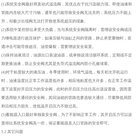
(1)系统安全阀最好用直动式溢流阀，其优点在于抗污染能力强。即使油液和
管路内含较大尺寸污物，通常也只能导致安全阀无法关闭，系统压力不能上
升，却极少出现阀无法打开致使系统超压的现象。
(2)系统中某些部位承受大负载，当与系统安全阀隔离时，需增设安全阀或压
力继电器进行超压保护，如液压锁与油缸之间的管路，静止承受重物时，若
遇冲击可能导致超压、油管爆裂，需要增设安全装置。
(3)保持油液清洁，油源出口装滤油器，或单独设清洁循环系统，定期或不定
期更换油液，防止安全阀尤其是先导式溢流阀内部小孔被堵塞。
(4)对于粘度较大的液压油，冬季使用时，环境气温低，每天初次开机运行
时，油液温度比正常工作温度低许多，相应地粘度也大许多，在正常工作温
度下设置好开启压力的安全阀，此时的开启压力往往高出该设置值，因而需
要选用较大通径的安全阀，其回油箱的管路也要选较大通径，尽量降低局部
和沿程压力损失，使低温开启压力不致过高。
(5)蓄能器入口最好单独装安全阀，为了不影响正常工作，其开启压力可以设
置得比系统安全阀高一些，保证蓄能器及入口管路的安全即可。
5.2 其它问题