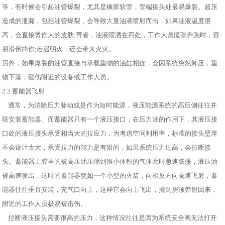
等，有时候会引起油管爆裂，尤其是橡胶软管，管端接头处最易爆裂。超压
造成的泄漏，包括油管爆裂，会导致大量油液喷射而出，如果油液温度很
高，会直接烫伤人的皮肤;再者，油液喷洒在四处，工作人员慌张奔跑时，容
易滑倒摔伤;若遇明火，还会带来火灾。
另外，如果爆裂的油管直接与承载重物的油缸相连，会因系统突然卸压，重
物下落，砸伤附近的设备或工作人员。
2.2 蓄能器飞射
通常，为消除压力脉动或是作为短时能源，液压能源系统的高压侧往往并
联安装蓄能器。而蓄能器只有一个液压接口，在压力油的作用下，其液压接
口处的液压接头承受相当大的拉应力，为考虑空间利用率，标准的接头壁厚
不会设计太大，承受拉力的能力是有限的，如果系统压力过高，会拉断接
头。蓄能器上腔里的被高压油压缩到很小体积的气体此时急速膨胀，液压油
被高速喷出，这时的蓄能器犹如一个小型的火箭，向相反方向高速飞射，蓄
能器往往垂直安装，充气口向上，这样它会向上飞出，撞到房顶弹射回来，
附近的工作人员极易被击伤。
拉断液压接头需要很高的压力，这种情况往往是因为系统安全阀无法打开