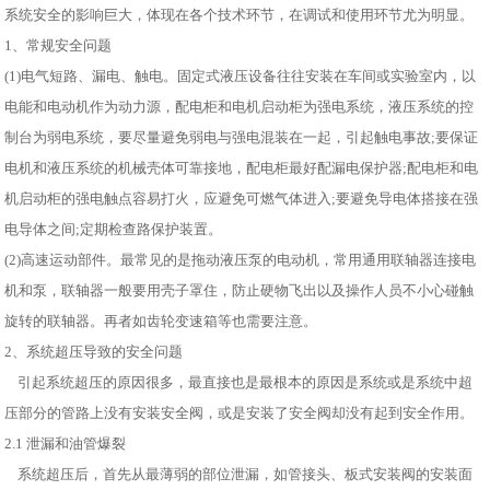
系统安全的影响巨大，体现在各个技术环节，在调试和使用环节尤为明显。
1、常规安全问题
(1)电气短路、漏电、触电。固定式液压设备往往安装在车间或实验室内，以
电能和电动机作为动力源，配电柜和电机启动柜为强电系统，液压系统的控
制台为弱电系统，要尽量避免弱电与强电混装在一起，引起触电事故;要保证
电机和液压系统的机械壳体可靠接地，配电柜最好配漏电保护器;配电柜和电
机启动柜的强电触点容易打火，应避免可燃气体进入;要避免导电体搭接在强
电导体之间;定期检查路保护装置。
(2)高速运动部件。最常见的是拖动液压泵的电动机，常用通用联轴器连接电
机和泵，联轴器一般要用壳子罩住，防止硬物飞出以及操作人员不小心碰触
旋转的联轴器。再者如齿轮变速箱等也需要注意。
2、系统超压导致的安全问题
引起系统超压的原因很多，最直接也是最根本的原因是系统或是系统中超
压部分的管路上没有安装安全阀，或是安装了安全阀却没有起到安全作用。
2.1 泄漏和油管爆裂
系统超压后，首先从最薄弱的部位泄漏，如管接头、板式安装阀的安装面