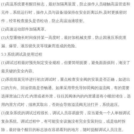
(1)高温系统要有醒目标志，最好加隔离装置，防止操作人员碰触高温管道和
元件，系统运行时，操作人员与设备须保持在安全距离以外;及时更换密封
件，经常检查接头是否松动，防止高温油液喷射。
(2)高速运动部件加隔离罩。
(3)大型重物长时间保持某一高度时，最好加机械支撑，防止因液压系统泄
漏、爆管、液压锁失灵等现象而造成的危险。
5.3 系统调试及使用过程
(1)调试过程最好预先制定安全规程，但要简明扼要，避免面面俱到，淹没了
最关键的安全内容。
(2)系统组装完毕进行初次调试时，重点检查安全阀的安装是否正确，如进出
口的方向、回油管路是否畅通。如果采用带先导卸荷阀的溢流阀，有的需要
选择泄油口方式:内泄或者外泄，往往其阀体内的内泄通道有小螺丝堵住，选
用内泄方式时，须将其取出，否则会导致溢流阀无法打开，系统超压。
(3)复杂系统的调试过程很长，调试人员容易疲劳，应当避免一个人单独调试
复杂系统。调试过程中，有可能安全设施没有完全安装到位，或是临时拆
除，最好做个醒目的标志放在容易看到的地方，随时提醒调试人员注意。