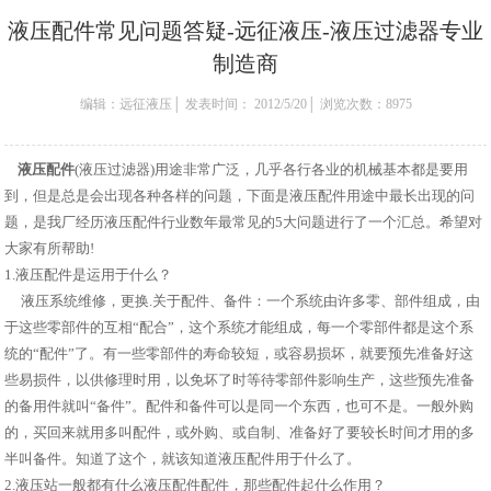
液压配件常见问题答疑-远征液压-液压过滤器专业
制造商
编辑：远征液压│ 发表时间： 2012/5/20│ 浏览次数：8975
液压配件
(
液压过滤器
)用途非常广泛，几乎各行各业的机械基本都是要用
到，但是总是会出现各种各样的问题，下面是液压配件用途中最长出现的问
题，是我厂经历液压配件行业数年最常见的5大问题进行了一个汇总。希望对
大家有所帮助!
1.液压配件是运用于什么？
液压系统维修，更换.关于配件、备件：一个系统由许多零、部件组成，由
于这些零部件的互相“配合”，这个系统才能组成，每一个零部件都是这个系
统的“配件”了。有一些零部件的寿命较短，或容易损坏，就要预先准备好这
些易损件，以供修理时用，以免坏了时等待零部件影响生产，这些预先准备
的备用件就叫“备件”。配件和备件可以是同一个东西，也可不是。一般外购
的，买回来就用多叫配件，或外购、或自制、准备好了要较长时间才用的多
半叫备件。知道了这个，就该知道液压配件用于什么了。
2.液压站一般都有什么液压配件配件，那些配件起什么作用？