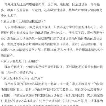
常规液压站上面有电磁换向阀、压力表、液压锁、回油过滤器，等等很
多。根据工况的需要，来定的。还有吸油过滤器、叠加式双单向节流阀啊之
类的太多了。
3.液压设备可以用柴油来清洁吗？
可以用柴油清洗，但是最好用煤油，只要不是非常精密的配件都可以。液
压配件因为柴油或煤油对物体表面的腐蚀比较小。清洗完了后，用气泵配合7
公斤左右的压力彻底的吹一遍就没有问题了煤油比柴油对物体表面的腐蚀更
小。主要是对橡胶密封圈和金属表面的镀层（镀铬、镀锌）会造成影响。可
以用20%的盐酸清洗管路内部，再用3%的石灰水清洗，最后用清水清洗各个
液压配件。
4.液压设备是是干什么用的?
现在分解改了。分解装备已经不能得到铁了。不过吸附石的数量会相对提
高（具体多少是随机的）。
5.液压配件吸附石有什么作用？
你用有技能的召唤兽和吸附石点击炼妖，有一定几率把召唤兽身上的技能
吸附到吸附石上，吸附上的技能可以打到宝宝装备上。三件装备如果都有这
个技能，你的宝宝就拥有的此技能液压设备是工程机械制造的一类,其稳定性
好,是把液能转化成机械能.广泛用于钢铁制造,挖掘机,汽车吊等,是由液体作为